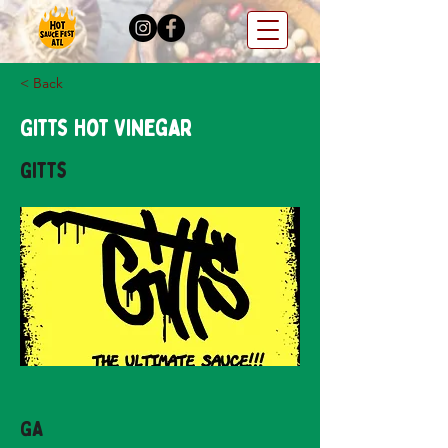
< Back
Gitts Hot Vinegar
Gitts
GA